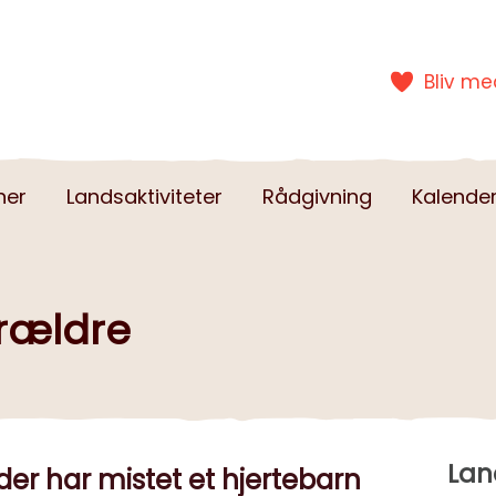
Bliv m
ner
Landsaktiviteter
Rådgivning
Kalende
orældre
Lan
der har mistet et hjertebarn