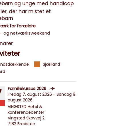
tebørn og unge med handicap
ier, der har mistet et
tebarn
ærk for forældre
g- og netværksweekend
narer
viteter
andsdækkende
Sjælland
ord
Familiekursus 2026
7
Fredag 7. august 2026 - Søndag 9.
august 2026
VINGSTED Hotel &
konferencecenter
Vingsted Skovvej 2
7182 Bredsten