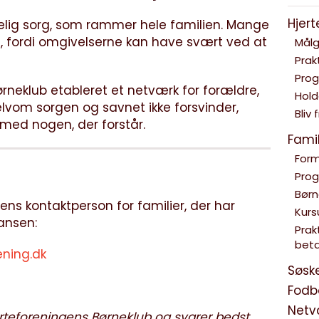
Hjer
velig sorg, som rammer hele familien. Mange
, fordi omgivelserne kan have svært ved at
Målg
Prak
Prog
ørneklub etableret et netværk for forældre,
Hold
elvom sorgen og savnet ikke forsvinder,
Bliv f
med nogen, der forstår.
Fami
Form
Pro
Børn
ngens kontaktperson for familier, der har
Kurs
Hansen:
Prak
beta
ening.dk
Søsk
Fodbo
Netv
Hjerteforeningens Børneklub og svarer bedst