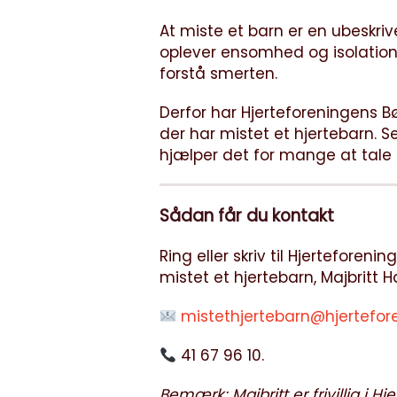
At miste et barn er en ubeskri
oplever ensomhed og isolation
forstå smerten.
Derfor har Hjerteforeningens B
der har mistet et hjertebarn. S
hjælper det for mange at tale 
Sådan får du kontakt
Ring eller skriv til Hjerteforeni
mistet et hjertebarn, Majbritt 
mistethjertebarn@hjertefor
41 67 96 10.
Bemærk: Majbritt er frivillig i 