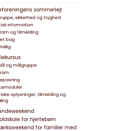
teforeningens sommerlejr
ruppe, sikkerhed og tryghed
tisk information
ram og tilmelding
et bag
rivillig
liekursus
ål og målgruppe
gram
epasning
usmoduler
tiske oplysninger, tilmelding og
ling
endeweekend
ldskole for hjertebørn
ærksweekend for familier med