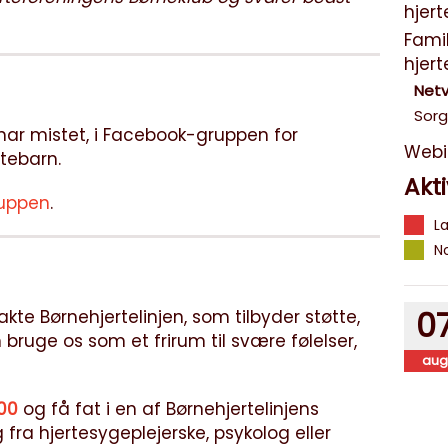
hjer
Famil
hjer
Netv
Sor
ar mistet, i Facebook-gruppen for
Webi
rtebarn.
Akti
gruppen
.
L
N
0
kte Børnehjertelinjen, som tilbyder støtte,
bruge os som et frirum til svære følelser,
aug
00
og få fat i en af Børnehjertelinjens
g fra hjertesygeplejerske, psykolog eller