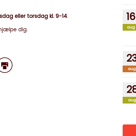
16
dag eller torsdag kl. 9-14
.
aug
 hjælpe dig.
2
aug
2
aug