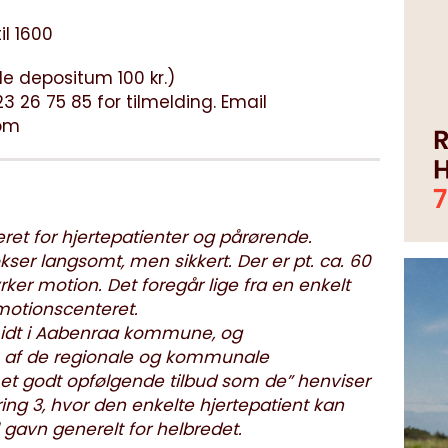
il 1600
le depositum 100 kr.)
3 26 75 85 for tilmelding. Email
om
ret for hjertepatienter og pårørende.
kser langsomt, men sikkert. Der er pt. ca. 60
ker motion. Det foregår lige fra en enkelt
 motionscenteret.
 midt i Aabenraa kommune, og
s af de regionale og kommunale
m et godt opfølgende tilbud som de” henviser
ering 3, hvor den enkelte hjertepatient kan
l gavn generelt for helbredet.