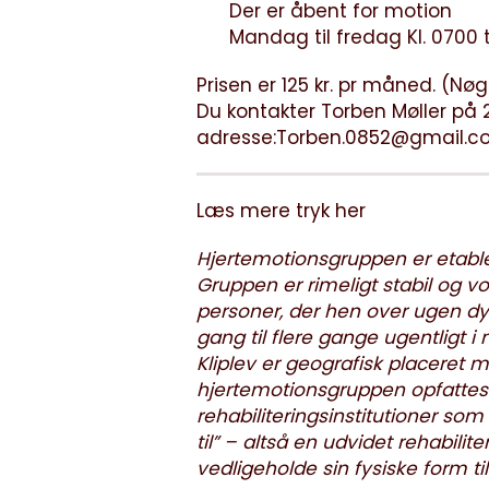
Der er åbent for motion
Mandag til fredag Kl. 0700 t
Prisen er 125 kr. pr måned. (Nøg
Du kontakter Torben Møller på 2
adresse:
Torben.0852@gmail.c
Læs mere tryk her
Hjertemotionsgruppen er etable
Gruppen er rimeligt stabil og vo
personer, der hen over ugen dyr
gang til flere gange ugentligt i
Kliplev er geografisk placeret
hjertemotionsgruppen opfatte
rehabiliteringsinstitutioner so
til” – altså en udvidet rehabilit
vedligeholde sin fysiske form ti