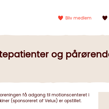
Bliv medlem
rtepatienter og pårørende
reningen få adgang til motionscenteret i
iner (sponsoreret af Velux) er opstillet.