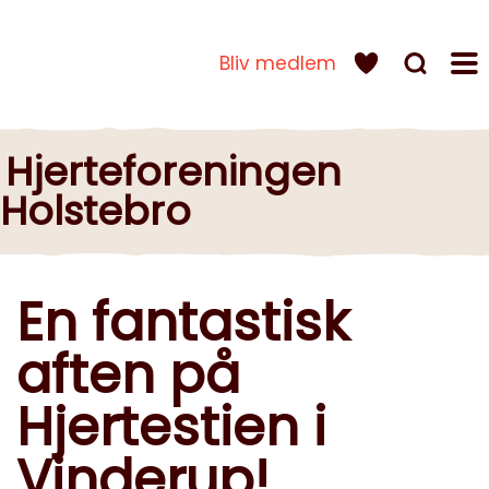
Bliv medlem
Hjerteforeningen
Holstebro
En fantastisk
aften på
Hjertestien i
Vinderup!