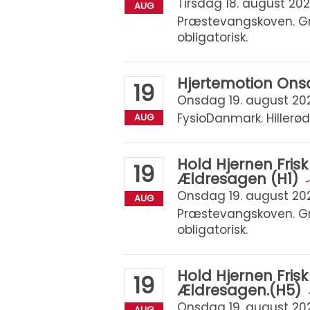
Tirsdag 18. august 2026
AUG
Præstevangskoven. Gra
obligatorisk.
Hjertemotion On
19
Onsdag 19. august 2026
FysioDanmark. Hillerød
AUG
Hold Hjernen Fri
19
Ældresagen (H1)
Onsdag 19. august 2026 
AUG
Præstevangskoven. Gra
obligatorisk.
Hold Hjernen Fri
19
Ældresagen.(H5)
Onsdag 19. august 2026 
AUG