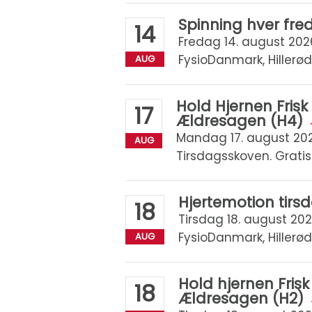
Spinning hver fr
14
Fredag 14. august 2026 
FysioDanmark, Hillerød
AUG
Hold Hjernen Fri
17
Ældresagen (H4)
Mandag 17. august 2026 
AUG
Tirsdagsskoven. Gratis
Hjertemotion tir
18
Tirsdag 18. august 2026
FysioDanmark, Hillerød
AUG
Hold hjernen Fris
18
Ældresagen (H2)