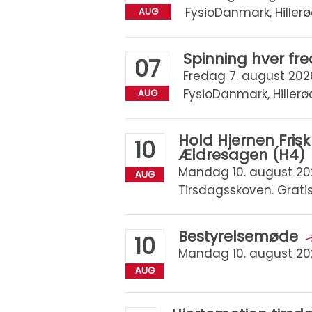
FysioDanmark, Hiller
AUG
Spinning hver fr
07
Fredag 7. august 2026 
FysioDanmark, Hillerø
AUG
Hold Hjernen Fri
10
Ældresagen (H4)
Mandag 10. august 2026 
AUG
Tirsdagsskoven. Gratis
Bestyrelsemøde
10
Mandag 10. august 2026
AUG