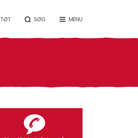
STØT
SØG
MENU