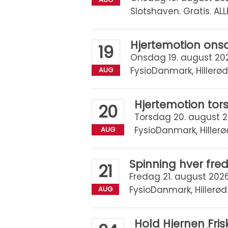
Slotshaven. Gratis. AL
Hjertemotion ons
19
Onsdag 19. august 2026
FysioDanmark, Hillerød
AUG
Hjertemotion to
20
Torsdag 20. august 20
FysioDanmark, Hillerø
AUG
Spinning hver fre
21
Fredag 21. august 2026 k
FysioDanmark, Hillerød
AUG
Hold Hjernen Fr