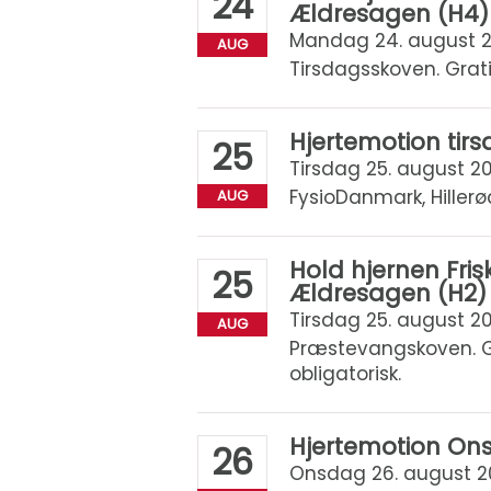
24
Ældresagen (H4)
Mandag 24. august 202
AUG
Tirsdagsskoven. Grati
Hjertemotion tir
25
Tirsdag 25. august 202
FysioDanmark, Hillerø
AUG
Hold hjernen Fri
25
Ældresagen (H2)
Tirsdag 25. august 202
AUG
Præstevangskoven. Gr
obligatorisk.
Hjertemotion On
26
Onsdag 26. august 202