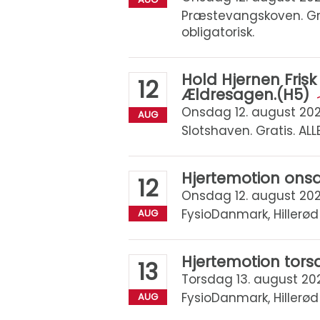
Præstevangskoven. Gra
obligatorisk.
Hold Hjernen Fris
12
Ældresagen.(H5)
Onsdag 12. august 2026 
AUG
Slotshaven. Gratis. ALL
Hjertemotion ons
12
Onsdag 12. august 2026 
FysioDanmark, Hillerød
AUG
Hjertemotion tor
13
Torsdag 13. august 2026
FysioDanmark, Hillerød
AUG