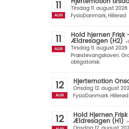
Hjertemotion tirs
11
Tirsdag 11. august 2026 k
FysioDanmark, Hillerød
AUG
Hold hjernen Frisk
11
Ældresagen (H2)
Tirsdag 11. august 2026 k
AUG
Præstevangskoven. Grat
obligatorisk.
Hjertemotion On
12
Onsdag 12. august 2026
FysioDanmark. Hillerød
AUG
Hold Hjernen Fris
12
Ældresagen (H1)
Onsdag 12. august 2026 
AUG