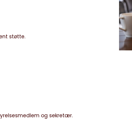
ent støtte.
styrelsesmedlem og sekretær.