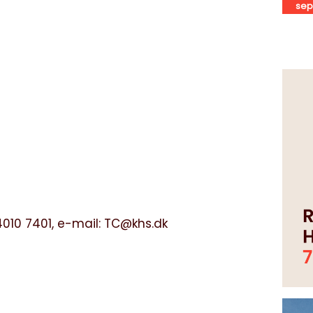
sep
4010 7401, e-mail:
TC@khs.dk