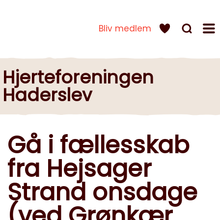
Bliv medlem
Hjerteforeningen
Haderslev
Gå i fællesskab
fra Hejsager
Strand onsdage
(ved Grønkær