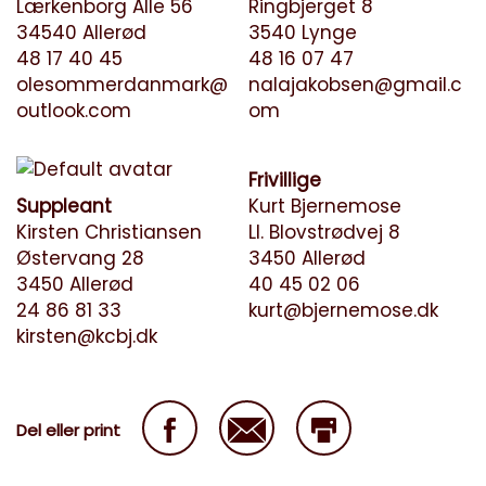
Lærkenborg Alle 56
Ringbjerget 8
34540 Allerød
3540 Lynge
48 17 40 45
48 16 07 47
olesommerdanmark@
nalajakobsen@gmail.c
outlook.com
om
Frivillige
Suppleant
Kurt Bjernemose
Kirsten Christiansen
Ll. Blovstrødvej 8
Østervang 28
3450 Allerød
3450 Allerød
40 45 02 06
24 86 81 33
kurt@bjernemose.dk
kirsten@kcbj.dk
Del eller print