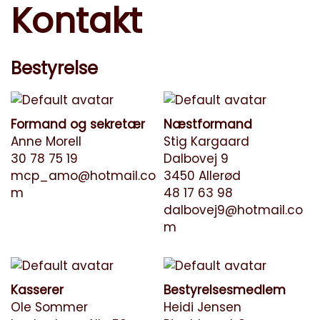
Kontakt
Bestyrelse
Formand og sekretær
Næstformand
Anne Morell
Stig Kargaard
30 78 75 19
Dalbovej 9
mcp_amo@hotmail.co
3450 Allerød
m
48 17 63 98
dalbovej9@hotmail.co
m
Kasserer
Bestyrelsesmedlem
Ole Sommer
Heidi Jensen