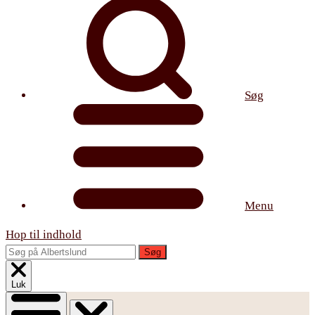
Søg
Menu
Hop til indhold
Søg
Luk