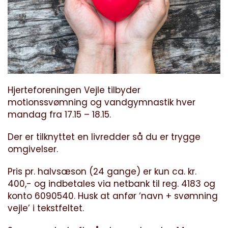
Hjerteforeningen Vejle tilbyder
motionssvømning og vandgymnastik hver
mandag fra 17.15 – 18.15.
Der er tilknyttet en livredder så du er trygge
omgivelser.
Pris pr. halvsæson (24 gange) er kun ca. kr.
400,- og indbetales via netbank til reg. 4183 og
konto 6090540. Husk at anfør ‘navn + svømning
vejle’ i tekstfeltet.