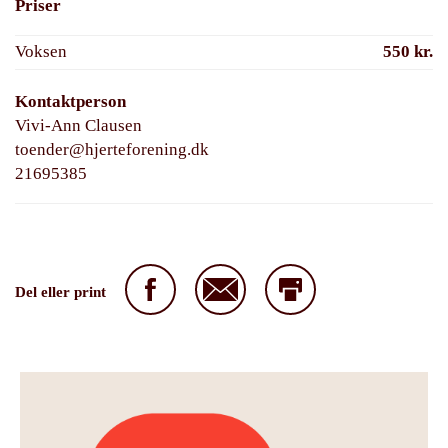
Priser
Voksen
550 kr.
Kontaktperson
Vivi-Ann Clausen
toender@hjerteforening.dk
21695385
Del eller print