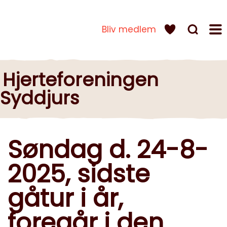
Bliv medlem
Hjerteforeningen
Syddjurs
Søndag d. 24-8-
2025, sidste
gåtur i år,
foregår i den