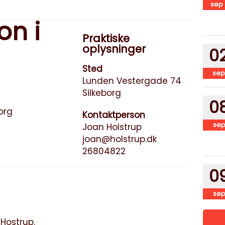
sep
on i
Praktiske
oplysninger
0
Sted
sep
Lunden Vestergade 74
Silkeborg
0
org
Kontaktperson
se
Joan Holstrup
joan@holstrup.dk
26804822
0
se
Hostrup.