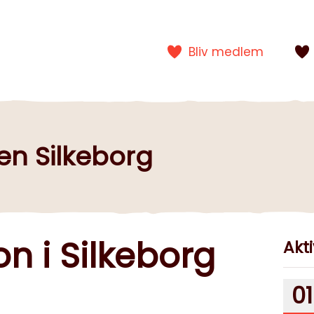
Bliv medlem
en Silkeborg
n i Silkeborg
Akti
01