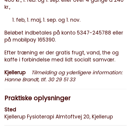
480 kr., 1. feb. og 1. sep. eller over 4 gange á 240
kr.,
feb, 1. maj, 1. sep. og 1. nov.
Beløbet indbetales på konto 5347-245788 eller
på mobilpay 165390.
Efter træning er der gratis frugt, vand, the og
kaffe i forbindelse med lidt socialt samvær.
Kjellerup
Tilmelding og yderligere information:
Hanne Brandt, tlf. 30 29 51 33
Praktiske oplysninger
Sted
Kjellerup Fysioterapi Almtoftvej 20, Kjellerup