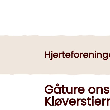
Hjerteforenin
Gåture on
Kløverstie