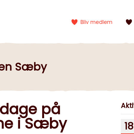
Bliv medlem
gen Sæby
sdage på
Akti
rne i Sæby
18