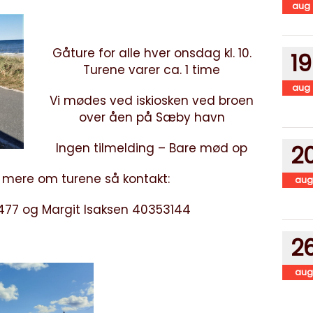
aug
Gåture for alle hver onsdag kl. 10.
19
Turene varer ca. 1 time
aug
Vi mødes ved iskiosken ved broen
over åen på Sæby havn
Ingen tilmelding – Bare mød op
2
e mere om turene så kontakt:
aug
477 og Margit Isaksen 40353144
2
aug