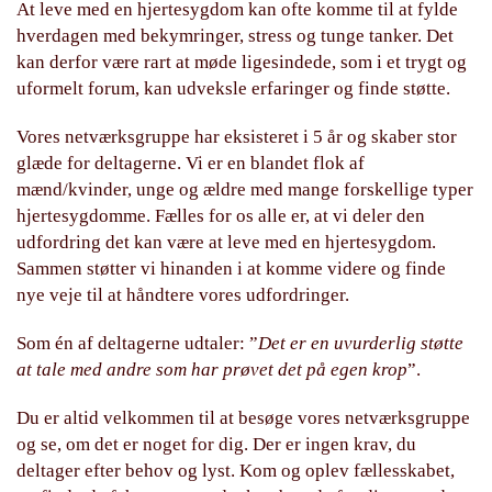
At leve med en hjertesygdom kan ofte komme til at fylde
hverdagen med bekymringer, stress og tunge tanker. Det
kan derfor være rart at møde ligesindede, som i et trygt og
uformelt forum, kan udveksle erfaringer og finde støtte.
Vores netværksgruppe har eksisteret i 5 år og skaber stor
glæde for deltagerne. Vi er en blandet flok af
mænd/kvinder, unge og ældre med mange forskellige typer
hjertesygdomme. Fælles for os alle er, at vi deler den
udfordring det kan være at leve med en hjertesygdom.
Sammen støtter vi hinanden i at komme videre og finde
nye veje til at håndtere vores udfordringer.
Som én af deltagerne udtaler: ”
Det er en uvurderlig støtte
at tale med andre som har prøvet det på egen krop
”.
Du er altid velkommen til at besøge vores netværksgruppe
og se, om det er noget for dig. Der er ingen krav, du
deltager efter behov og lyst. Kom og oplev fællesskabet,