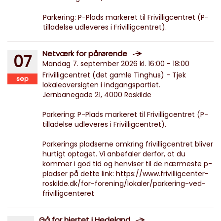
Parkering: P-Plads markeret til Frivilligcentret (P-
tilladelse udleveres i Frivilligcentret).
Netværk for pårørende
07
Mandag 7. september 2026 kl. 16:00 - 18:00
Frivilligcentret (det gamle Tinghus) - Tjek
sep
lokaleoversigten i indgangspartiet.
Jernbanegade 21, 4000 Roskilde
Parkering: P-Plads markeret til Frivilligcentret (P-
tilladelse udleveres i Frivilligcentret).
Parkerings pladserne omkring frivilligcentret bliver
hurtigt optaget. Vi anbefaler derfor, at du
kommer i god tid og henviser til de nærmeste p-
pladser på dette link: https://www.frivilligcenter-
roskilde.dk/for-forening/lokaler/parkering-ved-
frivilligcenteret
Gå for hjertet i Hedeland