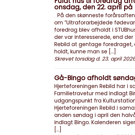
Fuldt hus til foredrag ar
onsdag, den 22. april på
På den skønneste forårsaften 
om ”Ultraforarbejdede fødeva
foredrag blev afholdt i STUBhu
der var interesserede, end der 
Rebild at gentage foredraget,
holdt, kunne man se […]
Skrevet torsdag d. 23. april 202
Gå-Bingo afholdt søndag,
Hjerteforeningen Rebild har i
Familietravetur med indlagt Bi
udgangspunkt fra Kulturstation
Hjerteforeningen Rebild i sam
anden søndag i april den halv
indlagt Bingo. Kalenderen sige
[…]