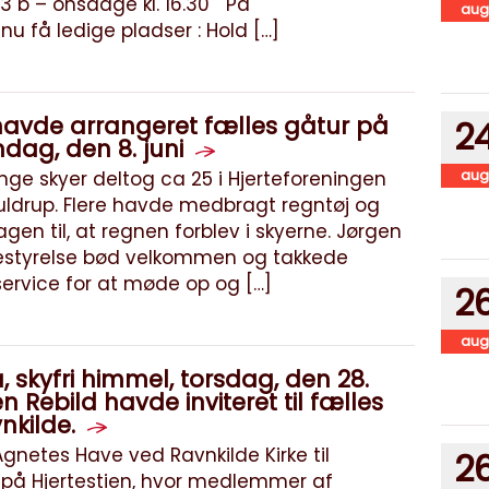
13 b – onsdage kl. 16.30 På
aug
 få ledige pladser : Hold […]
havde arrangeret fælles gåtur på
2
ndag, den 8. juni
aug
nge skyer deltog ca 25 i Hjerteforeningen
 Suldrup. Flere havde medbragt regntøj og
gen til, at regnen forblev i skyerne. Jørgen
 bestyrelse bød velkommen og takkede
rvice for at møde op og […]
2
aug
, skyfri himmel, torsdag, den 28.
n Rebild havde inviteret til fælles
nkilde.
netes Have ved Ravnkilde Kirke til
2
r på Hjertestien, hvor medlemmer af