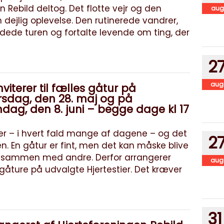
n Rebild deltog. Det flotte vejr og den
aug
n dejlig oplevelse. Den rutinerede vandrer,
edede turen og fortalte levende om ting, der
2
aug
viterer til fælles gåtur på
torsdag, den 28. maj og på
ndag, den 8. juni – begge dage kl 17
ner – i hvert fald mange af dagene – og det
2
n. En gåtur er fint, men det kan måske blive
r sammen med andre. Derfor arrangerer
aug
 gåture på udvalgte Hjertestier. Det kræver
31