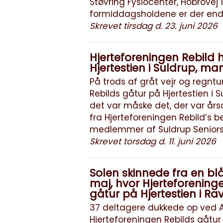
Støvring Fysiocenter, Hobrovej 
formiddagsholdene er der endnu
Skrevet tirsdag d. 23. juni 2026
Hjerteforeningen Rebild 
Hjertestien i Suldrup, ma
På trods af gråt vejr og regntu
Rebilds gåtur på Hjertestien i
det var måske det, der var årsa
fra Hjerteforeningen Rebild’s
medlemmer af Suldrup Seniorse
Skrevet torsdag d. 11. juni 2026
Solen skinnede fra en blå
maj, hvor Hjerteforeninge
gåtur på Hjertestien i Rav
37 deltagere dukkede op ved Ag
Hjerteforeningen Rebilds gåtu