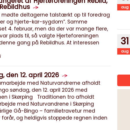
rangeret af Hjerteforeningen Rebild,
 Rebildhus
aug
mødte deltagerne talstærkt op til foredrag
rer og hjerte-kar-sygdom”. Samme
set 4. februar, men da der var mange flere,
var plads til, så valgte Hjerteforeningen
31
 denne gang på Rebildhus. At interessen
aug
6
 den 12. april 2026
 samarbejde med Naturvandrerne afholdt
ngo søndag, den 12. april 2026 med
en i Skørping Traditionen tro afholdt
arbejde med Naturvandrene i Skørping
årlige Gå-Bingo – familietravetur med
r forår, og heldigvis stoppede regnen inden