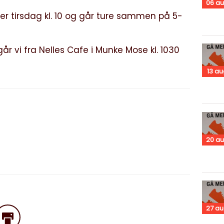
06
au
er tirsdag kl. 10 og går ture sammen på 5-
r vi fra Nelles Cafe i Munke Mose kl. 1030
13
au
20
au
27
au