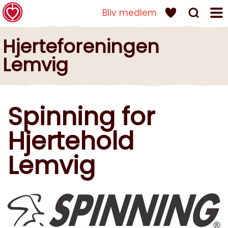
Bliv medlem
LEMVIG
Hjerteforeningen
Lemvig
Spinning for
Hjertehold
Lemvig