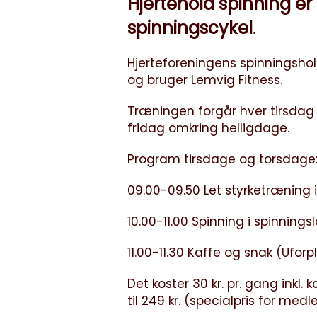
Hjertehold spinning er
spinningscykel
.
Hjerteforeningens spinningshold
og bruger Lemvig Fitness.
Træningen forgår hver tirsdag 
fridag omkring helligdage.
Program tirsdage og torsdage
09.00-09.50 Let styrketræning i 
10.00-11.00 Spinning i spinnings
11.00-11.30 Kaffe og snak (Ufor
Det koster 30 kr. pr. gang inkl
til 249 kr. (specialpris for me