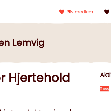
Bliv medlem
gen Lemvig
r Hjertehold
Akti
11
aug