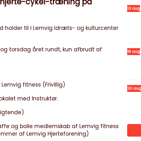
 hjerte-cykel-træning på
13
aug
 holder til i Lemvig Idræts- og kulturcenter
og torsdag året rundt, kun afbrudt af
18
aug
:
Lemvig fitness (Frivillig)
20
au
lokalet med Instruktør.
pligtende)
. kaffe og bolle medlemskab af Lemvig fitness
dlemmer af Lemvig Hjerteforening)