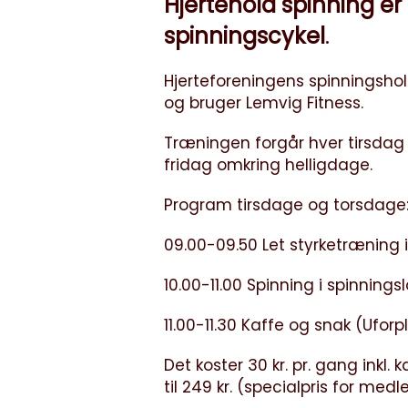
Hjertehold spinning er
spinningscykel
.
Hjerteforeningens spinningshold
og bruger Lemvig Fitness.
Træningen forgår hver tirsdag 
fridag omkring helligdage.
Program tirsdage og torsdage
09.00-09.50 Let styrketræning i 
10.00-11.00 Spinning i spinnings
11.00-11.30 Kaffe og snak (Ufor
Det koster 30 kr. pr. gang inkl
til 249 kr. (specialpris for me