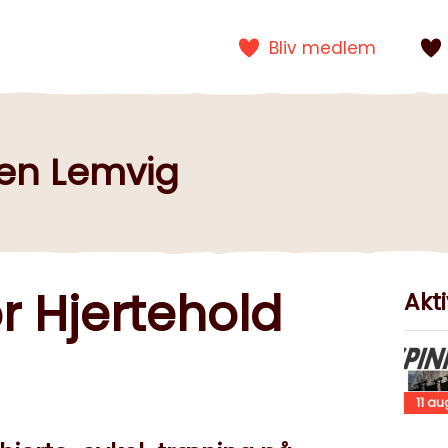
Bliv medlem
gen Lemvig
r Hjertehold
Akti
11
au