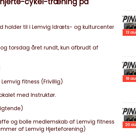
 hjerte-cykel-træning på
 holder til i Lemvig Idræts- og kulturcenter
13
au
og torsdag året rundt, kun afbrudt af
:
18
au
Lemvig fitness (Frivillig)
lokalet med Instruktør.
pligtende)
. kaffe og bolle medlemskab af Lemvig fitness
20
au
dlemmer af Lemvig Hjerteforening)