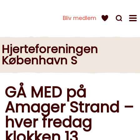
Bliv medlem
Hjerteforeningen
København S
GÅ MED på
Amager Strand –
hver fredag
klokken 13.