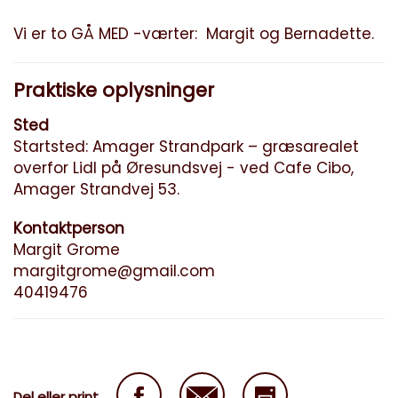
Vi er to GÅ MED -værter: Margit og Bernadette.
Praktiske oplysninger
Sted
Startsted: Amager Strandpark – græsarealet
overfor Lidl på Øresundsvej - ved Cafe Cibo,
Amager Strandvej 53.
Kontaktperson
Margit Grome
margitgrome@gmail.com
40419476
Del eller print