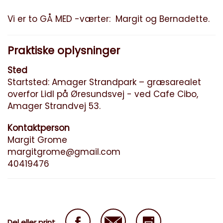
Vi er to GÅ MED -værter: Margit og Bernadette.
Praktiske oplysninger
Sted
Startsted: Amager Strandpark – græsarealet
overfor Lidl på Øresundsvej - ved Cafe Cibo,
Amager Strandvej 53.
Kontaktperson
Margit Grome
margitgrome@gmail.com
40419476
Del eller print