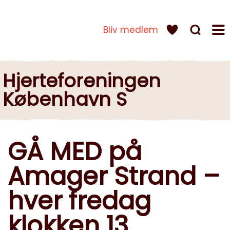
Bliv medlem
Hjerteforeningen
København S
GÅ MED på
Amager Strand –
hver fredag
klokken 13.