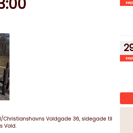
13:00
sep
2
sep
d/Christianshavns Voldgade 36, sidegade til
 Vold.