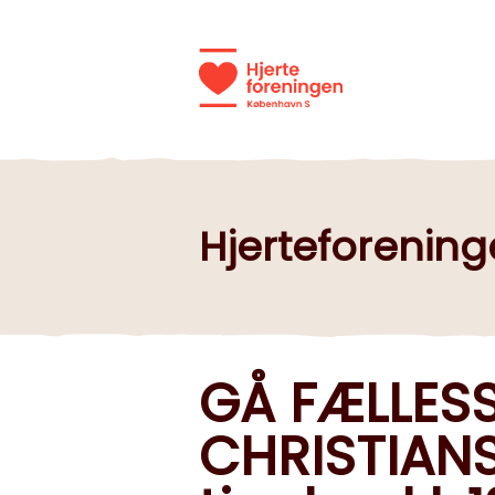
Hjerteforenin
GÅ FÆLLES
CHRISTIAN