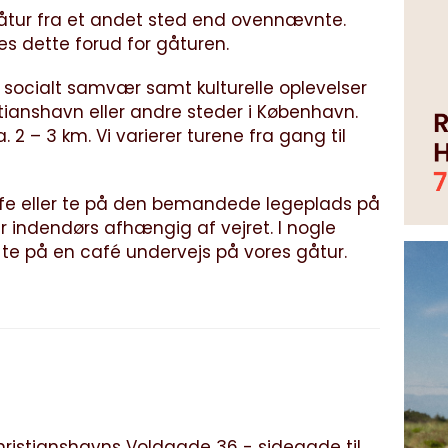
gåtur fra et andet sted end ovennævnte.
es dette forud for gåturen.
 socialt samvær samt kulturelle oplevelser
istianshavn eller andre steder i København.
2 – 3 km. Vi varierer turene fra gang til
ffe eller te på den bemandede legeplads på
r indendørs afhængig af vejret. I nogle
g te på en café undervejs på vores gåtur.
istianshavns Voldgade 36 - sidegade til