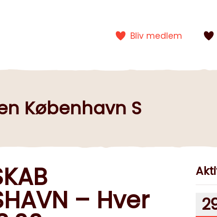
Bliv medlem
gen København S
SKAB
Akti
SHAVN – Hver
2