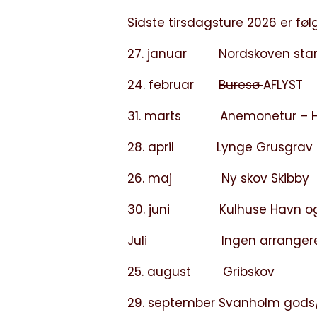
Sidste tirsdagsture 2026 er fø
27. januar
Nordskoven star
24. februar
Buresø
AFLYST
31. marts Anemonetur – Hjer
28. april Lynge Grusgrav
26. maj Ny skov Skibby
30. juni Kulhuse Havn og
Juli Ingen arrangeret
25. august Gribskov
29. september Svanholm gods/