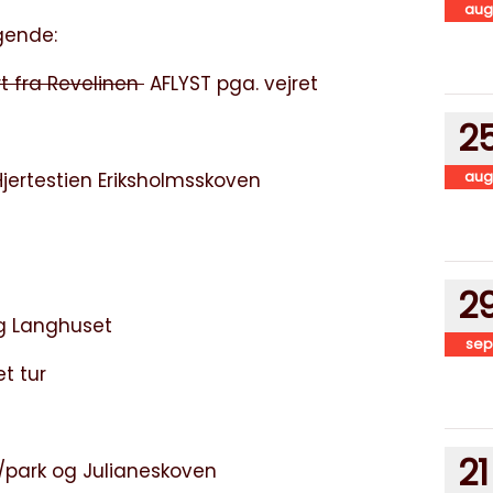
aug
lgende:
t fra Revelinen
AFLYST pga. vejret
2
aug
testien Eriksholmsskoven
2
 Langhuset
sep
 tur
21
park og Julianeskoven