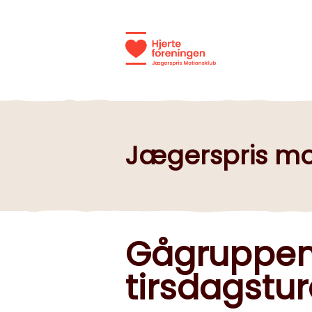
Jægerspris mo
Gågruppen 
tirsdagstur