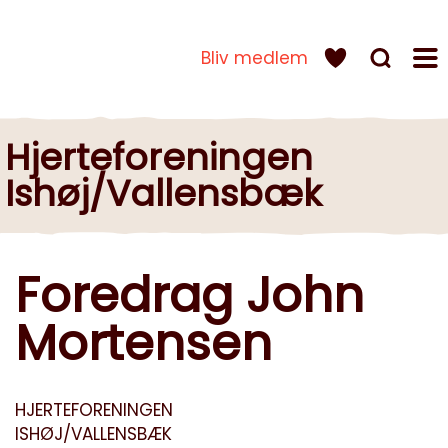
Bliv medlem
Hjerteforeningen
Ishøj/Vallensbæk
Foredrag John
Mortensen
HJERTEFORENINGEN
ISHØJ/VALLENSBÆK