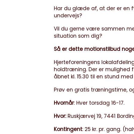
Har du glæde af, at der er en f
undervejs?
Vil du gerne være sammen med 
situation som dig?
Så er dette motionstilbud noget
Hjerteforeningens lokalafdeling
holdtræning. Der er mulighed fo
åbnet kl. 15.30 til en stund m
Prøv en gratis træningstime, o
Hvornår
: Hver torsdag 16-17.
Hvor:
Ruskjærvej 19, 7441 Bordi
Kontingent
: 25 kr. pr. gang. (ha