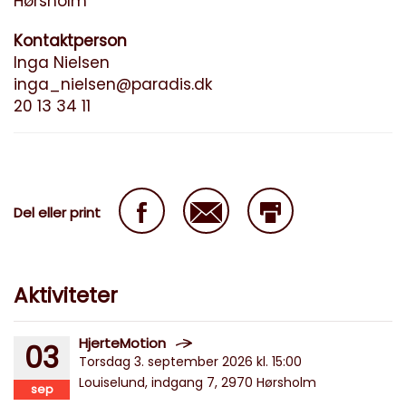
Hørsholm
Kontaktperson
Inga Nielsen
inga_nielsen@paradis.dk
‭‭20 13 34 11‬
Del eller print
Aktiviteter
HjerteMotion
03
Torsdag 3. september 2026 kl. 15:00
Louiselund, indgang 7, 2970 Hørsholm
sep