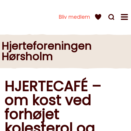
Bliv medlem
Hjerteforeningen
Hørsholm
HJERTECAFÉ –
om kost ved
forhøjet
kolesterol og