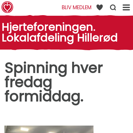
BLIV MEDLEM
INGEN.
DELING
Hjerteforeningen.
LLERØD
Lokalafdeling Hillerød
Spinning hver
fredag
formiddag.