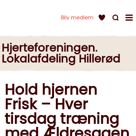
Bliv medlem
Hjerteforeningen.
Lokalafdeling Hillerød
Hold hjernen
Frisk – Hver
tirsdag træning
med Ældresagen