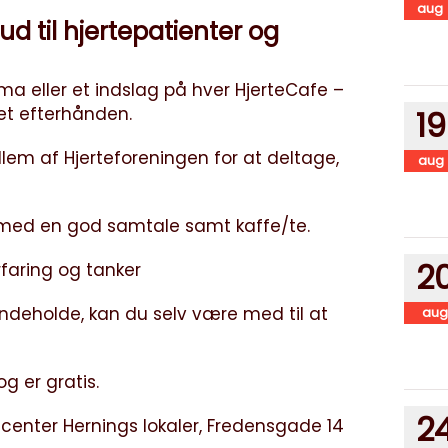
aug
ud til hjertepatienter og
ma eller et indslag på hver HjerteCafe –
øjet efterhånden.
19
em af Hjerteforeningen for at deltage,
aug
 med en god samtale samt kaffe/te.
2
faring og tanker
indeholde, kan du selv være med til at
aug
og er gratis.
2
lligcenter Hernings lokaler, Fredensgade 14