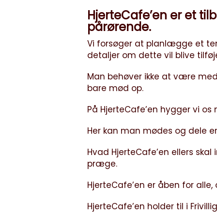
HjerteCafe’en er et tilb
pårørende.
Vi forsøger at planlægge et te
detaljer om dette vil blive tilf
Man behøver ikke at være medl
bare mød op.
På HjerteCafe’en hygger vi os
Her kan man mødes og dele er
Hvad HjerteCafe’en ellers skal 
præge.
HjerteCafe’en er åben for alle, 
HjerteCafe’en holder til i Frivi