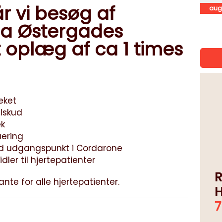
r vi besøg af
aug
ra Østergades
 oplæg af ca 1 times
eket
ilskud
ek
uering
d udgangspunkt i Cordarone
er til hjertepatienter
nte for alle hjertepatienter.