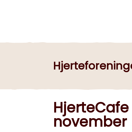
Hjerteforenin
HjerteCafe
november