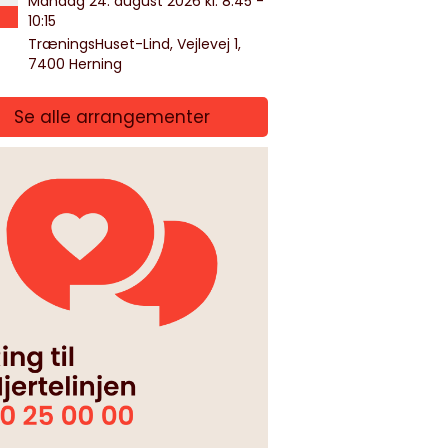
Mandag 24. august 2026 kl. 8:45 -
10:15
TræningsHuset-Lind, Vejlevej 1,
7400 Herning
Se alle arrangementer