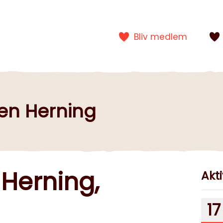
Bliv medlem
gen Herning
 Herning,
Akti
17