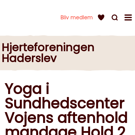
Bliv medlem
Hjerteforeningen
Haderslev
Yoga i
Sundhedscenter
Vojens aftenhold
mandage Hold 2