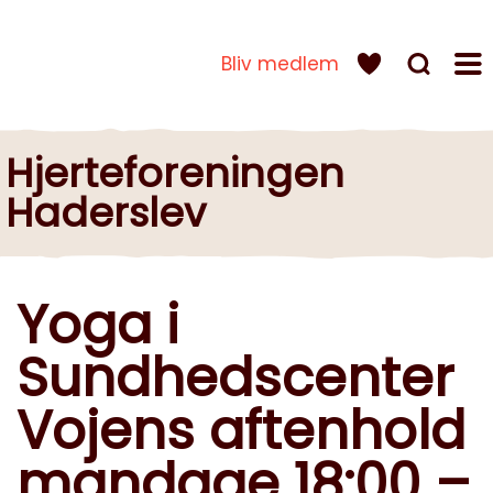
Bliv medlem
Hjerteforeningen
Haderslev
Yoga i
Sundhedscenter
Vojens aftenhold
mandage 18:00 –