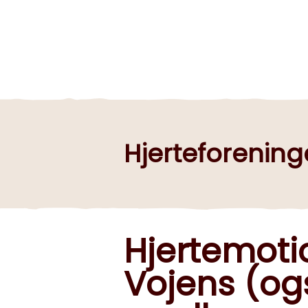
Hjerteforenin
Hjertemotio
Vojens (ogs