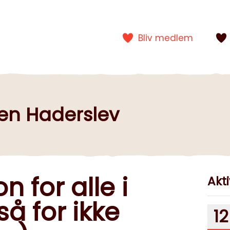
Bliv medlem
gen Haderslev
n for alle i
Akti
å for ikke
12