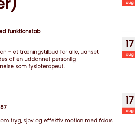
r)
aug
ed funktionstab
17
n – et træningstilbud for alle, uanset
aug
des af en uddannet personlig
nnelse som fysioterapeut.
17
87
aug
 om tryg, sjov og effektiv motion med fokus