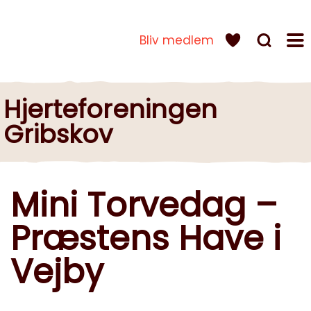
Bliv medlem
Hjerteforeningen
Gribskov
Mini Torvedag –
Præstens Have i
Vejby