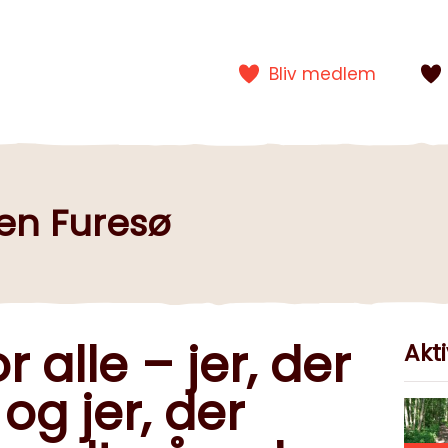
Bliv medlem
en Furesø
 alle – jer, der
Akti
og jer, der