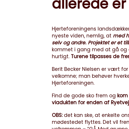
allerede e
Hjerteforeningens landsdækken
nyeste viden, nemlig, at
med hve
selv og andre. Projektet er et til
kommet i gang med at gå og de
hurtigt.
Turene tilpasses de f
Berit Becker Nielsen er vært fo
velkomne; man behøver hverke
Hjerteforeningen.
Find de gode sko frem og
kom 
viadukten for enden af Ryetvej
OBS:
det kan ske, at enkelte o
mødestedet flyttes. Det vil f