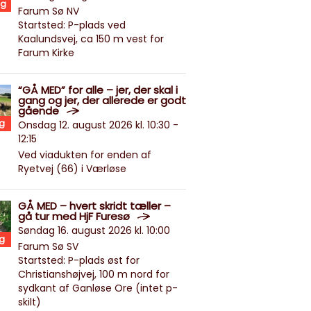
g
Farum Sø NV
Startsted: P-plads ved
Kaalundsvej, ca 150 m vest for
Farum Kirke
“GÅ MED” for alle – jer, der skal i
gang og jer, der allerede er godt
gående
g
Onsdag 12. august 2026 kl. 10:30 -
12:15
Ved viadukten for enden af
Ryetvej (66) i Værløse
GÅ MED – hvert skridt tæller –
gå tur med HjF Furesø
Søndag 16. august 2026 kl. 10:00
g
Farum Sø SV
Startsted: P-plads øst for
Christianshøjvej, 100 m nord for
sydkant af Ganløse Ore (intet p-
skilt)