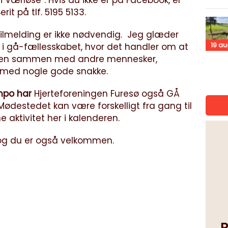
ærløse”. Hvis du ikke er på Facebook, er
it på tlf. 5195 5133.
tilmelding er ikke nødvendig. Jeg glæder
19
au
 i gå-fællesskabet, hvor det handler om at
nen sammen med andre mennesker,
 med nogle gode snakke.
empo har
Hjerteforeningen Furesø også GÅ
 Mødestedet kan være forskelligt fra gang til
aktivitet her i kalenderen.
 og du er også velkommen.