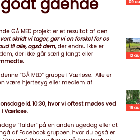
r godt gående
09
au
de GÅ MED projekt er et resultat af den
rt skridt vi tager, gør vi en forskel for os
bud til alle, også dem,
der endnu ikke er
m, der ikke går særlig langt eller
12
au
remmødte.
r denne ”GÅ MED” gruppe i Værløse. Alle er
n være hjertesyg eller medlem af
onsdage kl. 10:30, hvor vi oftest mødes ved
16
au
 i Værløse.
nsdage “falder” på en anden ugedag eller at
remgå af Facebook gruppen, hvor du også er