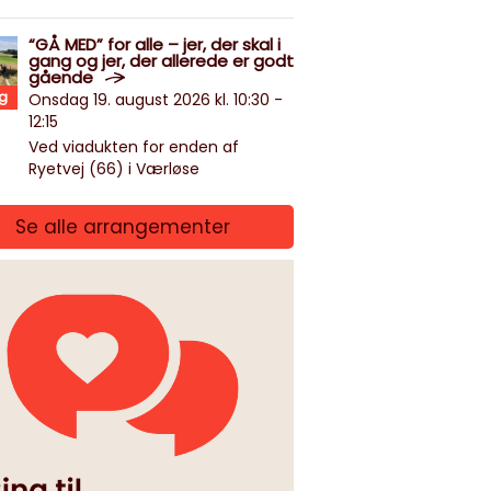
“GÅ MED” for alle – jer, der skal i
gang og jer, der allerede er godt
gående
g
Onsdag 19. august 2026 kl. 10:30 -
12:15
Ved viadukten for enden af
Ryetvej (66) i Værløse
Se alle arrangementer