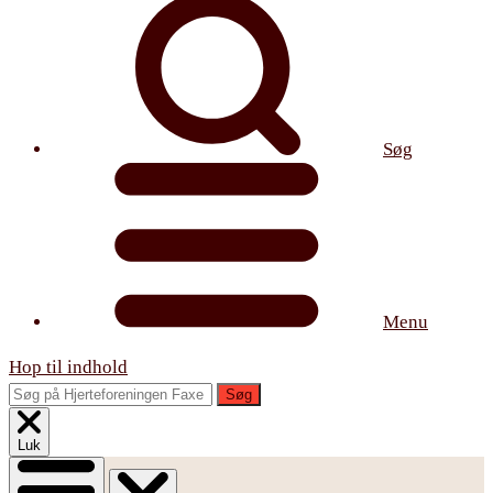
Søg
Menu
Hop til indhold
Søg
Luk