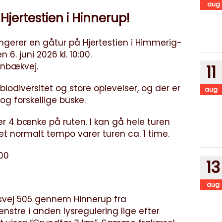
aug
Hjertestien i Hinnerup!
ngerer en gåtur på Hjertestien i Himmerig-
6. juni 2026 kl. 10:00.
ønbækvej.
11
iodiversitet og store oplevelser, og der er
aug
og forskellige buske.
er 4 bænke på ruten. I kan gå hele turen
 et normalt tempo varer turen ca. 1 time.
00
13
aug
vej 505 gennem Hinnerup fra
enstre i anden lysregulering lige efter