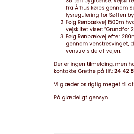
Søften bygrænse. Vejskilte
fra Århus køres gennem Søf
lysregulering før Søften by
Følg Rønbækvej 1500m hvor
vejskiltet viser: “Grundfør 2
Følg Rønbækvej efter 280
gennem venstresvinget, 
venstre side af vejen.
Der er ingen tilmelding, men ha
kontakte Grethe på tlf.:
24 42 8
Vi glæder os rigtig meget til at 
På glædeligt gensyn