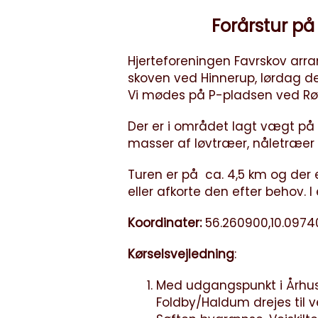
Forårstur på 
Hjerteforeningen Favrskov arra
skoven ved Hinnerup, lørdag den 
Vi mødes på P-pladsen ved R
Der er i området lagt vægt på b
masser af løvtræer, nåletræer 
Turen er på ca. 4,5 km og der 
eller afkorte den efter behov. I
Koordinater:
56.260900,10.0974
Kørselsvejledning
:
Med udgangspunkt i Århus
Foldby/Haldum drejes til v