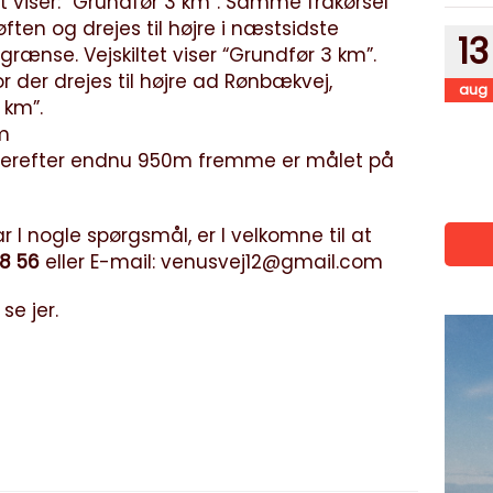
t viser: “Grundfør 3 km”. Samme frakørsel
ten og drejes til højre i næstsidste
13
grænse. Vejskiltet viser “Grundfør 3 km”.
 der drejes til højre ad Rønbækvej,
aug
 km”.
m
derefter endnu 950m fremme er målet på
r I nogle spørgsmål, er I velkomne til at
8 56
eller E-mail:
venusvej12@gmail.com
se jer.