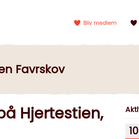
Bliv medlem
en Favrskov
å Hjertestien,
Akti
10