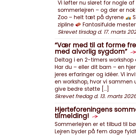
Vi løfter nu sløret for nogle af
sommerlejren – og der er nok 
Zoo – helt tæt på dyrene
S
zipline
Fantasifulde mesterv
Skrevet tirsdag d. 17. marts 20
“Vær med til at forme fre
med alvorlig sygdom”
Deltag i en 2-timers workshop o
Har du – eller dit barn – en h
jeres erfaringer og idéer. Vi i
en workshop, hvor vi sammen u
give bedre støtte […]
Skrevet fredag d. 13. marts 202
Hjerteforeningens sommer
tilmelding!
Sommerlejren er et tilbud til 
Lejren byder på fem dage fyld