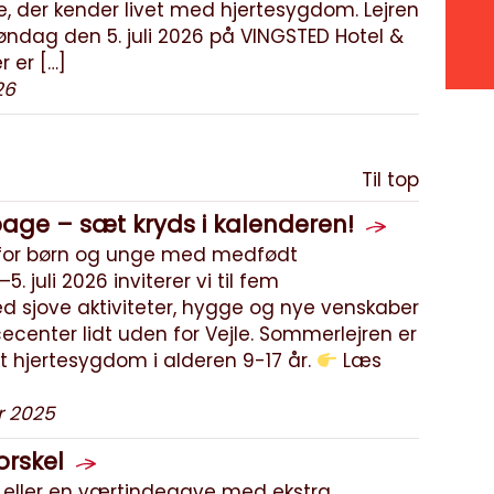
 der kender livet med hjertesygdom. Lejren
 søndag den 5. juli 2026 på VINGSTED Hotel &
 er […]
26
Til top
age – sæt kryds i kalenderen!
 for børn og unge med medfødt
. juli 2026 inviterer vi til fem
 sjove aktiviteter, hygge og nye venskaber
center lidt uden for Vejle. Sommerlejren er
 hjertesygdom i alderen 9-17 år.
Læs
r 2025
orskel
eller en værtindegave med ekstra