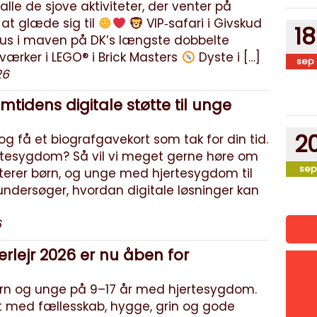
 alle de sjove aktiviteter, der venter på
at glæde sig til
VIP‑safari i Givskud
18
us i maven på DK’s længste dobbelte
ærker i LEGO® i Brick Masters
Dyste i […]
sep
26
mtidens digitale støtte til unge
2
g få et biografgavekort som tak for din tid.
jertesygdom? Så vil vi meget gerne høre om
sep
nviterer børn, og unge med hjertesygdom til
ndersøger, hvordan digitale løsninger kan
6
lejr 2026 er nu åben for
børn og unge på 9–17 år med hjertesygdom.
t med fællesskab, hygge, grin og gode