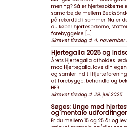
mening? Så er hjertesokkerne et
samarbejde mellem Becksönder
på rekordtid i sommer. Nu er 
du køber hjertesokkerne, støtte
forebyggelse […]
Skrevet tirsdag d. 4. november
Hjertegalla 2025 og ind
Årets Hjertegalla afholdes lør
mod Hjertegalla, lave din egen
og samler ind til Hjerteforening
at forebygge, behandle og b
HER
Skrevet tirsdag d. 29. juli 2025
Søges: Unge med hjertesy
og mentale udfordringer
Er du mellem 15 og 25 år og l