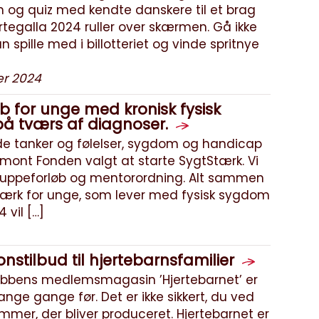
n og quiz med kendte danskere til et brag
rtegalla 2024 ruller over skærmen. Gå ikke
 spille med i billotteriet og vinde spritnye
er 2024
b for unge med kronisk fysisk
å tværs af diagnoser.
 de tanker og følelser, sygdom og handicap
mont Fonden valgt at starte SygtStærk. Vi
gruppeforløb og mentorordning. Alt sammen
værk for unge, som lever med fysisk sygdom
 vil […]
nstilbud til hjertebarnsfamilier
ubbens medlemsmagasin ’Hjertebarnet’ er
nge gange før. Det er ikke sikkert, du ved
mmer, der bliver produceret. Hjertebarnet er