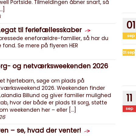
ll Portside. Tilmeldingen åbner snart, så
…]
6
01
egat til feriefællesskaber
sep
pressede eneforældre-familier, så har du
 fond. Se mere på flyeren HER
01
sep
 Sorg- og netværksweekenden 2026
t et hjertebarn, søge om plads på
etværksweekend 2026. Weekenden finder
11
Lalandia Billund og giver familier mulighed
ab, hvor der både er plads til sorg, støtte
sep
om weekenden her – eller […]
26
n – se, hvad der venter!