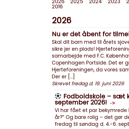
2026
2025
2024
2023
2016
2026
Nu er det åbent for tilmel
Skal dit barn med til årets sjo
sikre jer en plads! Hjerteforenin
samarbejde med F.C. København
Copenhagen Portside. Det er g
Hjerteforeningen, da vores sam
Der er […]
Skrevet fredag d. 19. juni 2026
Fodboldskole – sæt kr
september 2026!
Vi har fået et par bekymrede h
år?” Og bare rolig – det gør d
fredag til søndag d. 4.-6. se