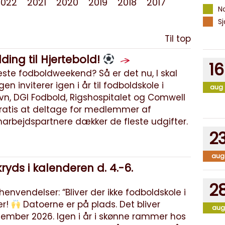
2022
2021
2020
2019
2018
2017
N
S
Til top
ding til Hjertebold!
16
veste fodboldweekend? Så er det nu, I skal
gen inviterer igen i år til fodboldskole i
aug
, DGI Fodbold, Rigshospitalet og Comwell
ratis at deltage for medlemmer af
arbejdspartnere dækker de fleste udgifter.
2
aug
yds i kalenderen d. 4.-6.
2
envendelser: “Bliver der ikke fodboldskole i
er!
Datoerne er på plads. Det bliver
aug
ptember 2026. Igen i år i skønne rammer hos