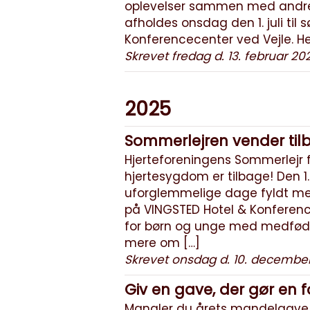
oplevelser sammen med andre,
afholdes onsdag den 1. juli til
Konferencecenter ved Vejle. Her
Skrevet fredag d. 13. februar 20
2025
Sommerlejren vender tilb
Hjerteforeningens Sommerlejr
hjertesygdom er tilbage! Den 1.–5
uforglemmelige dage fyldt med
på VINGSTED Hotel & Konference
for børn og unge med medfødt
mere om […]
Skrevet onsdag d. 10. decembe
Giv en gave, der gør en f
Mangler du årets mandelgave 