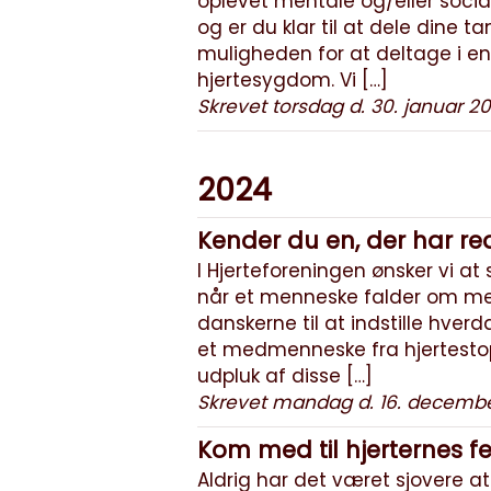
oplevet mentale og/eller social
og er du klar til at dele dine t
muligheden for at deltage i e
hjertesygdom. Vi […]
Skrevet torsdag d. 30. januar 2
2024
Kender du en, der har r
I Hjerteforeningen ønsker vi at 
når et menneske falder om med 
danskerne til at indstille hver
et medmenneske fra hjertestop. 
udpluk af disse […]
Skrevet mandag d. 16. decemb
Kom med til hjerternes fe
Aldrig har det været sjovere at 