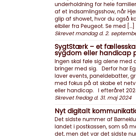
underholdning for hele familie
af et indsamlingsshow, når Hje
glip af showet, hvor du også kan
elbiler fra Peugeot. Se med […]
Skrevet mandag d. 2. septemb
SygtStærk – et fællesska
sygdom eller handicap p
Ingen skal føle sig alene med
bringer med sig. Derfor har Eg
laver events, paneldebatter, 
med fokus på at skabe et net
eller handicap. I efteråret 2024
Skrevet fredag d. 31. maj 2024
Nyt digitalt kommunikatio
Det sidste nummer af Børnekl
landet i postkassen, som så ma
det, men det var det sidste nu