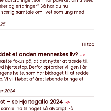
e udfordringer, som har påvirket din trivsel,
anker og erfaringer? Så har du nu
n særlig samtale om livet som ung med
025
Til top
eddet et anden menneskes liv?
sætte fokus på, at det nytter at træde til,
hjertestop. Derfor opfordrer vi igen i år
dagens helte, som har bidraget til at redde
Vi vil i løbet af året løbende bringe et
er 2024
st – se Hjertegalla 2024
samle ind til noget så alvorligt. Få