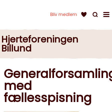
Bliv medlem
Hjerteforeningen
Billund
Generalforsamlin
med
fællesspisning