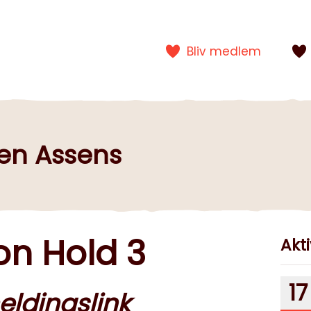
Bliv medlem
gen Assens
on Hold 3
Akti
17
eldingslink