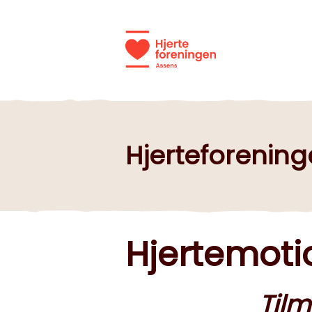
Hjerteforenin
Hjertemoti
Tilm