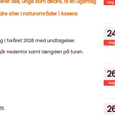
erer alle, unge som ældre, til en ugentlig
aug
dre stier i naturområder i Assens
2
 i foråret 2026 med undtagelser.
aug
går nedenfor samt længden på turen.
2
aug
2
25.