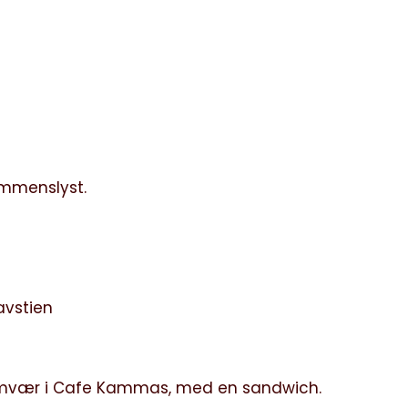
lommenslyst.
avstien
 samvær i Cafe Kammas, med en sandwich.