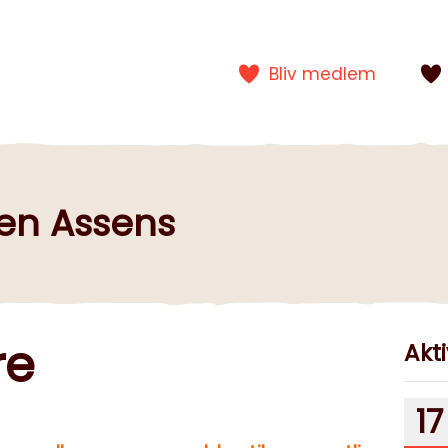
Bliv medlem
gen Assens
re
Akti
17