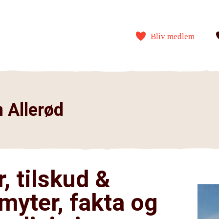
Bliv medlem
 Allerød
, tilskud &
myter, fakta og