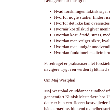
Deltagerne får indsigt i:
Hvad forskningen faktisk siger 
Hvorfor nogle studier finder ris
Hvorfor det ikke kan oversættes t
Hvornår kosttilskud giver menin
Hvordan kost, årstid, stress, me
Hvordan man vælger sikre, kvali
Hvordan man undgår unødvendige
Hvordan funktionel medicin brug
Foredraget er praksisnært, let forståe
navigere trygt i en verden fyldt med
Om Maj Westphal
Maj Westphal er uddannet sundhedsr
gennemført Klinisk Mesterlære hos Um
dette er hun certificeret kostvejleder 
både ernæring, biokemi og helhedsori