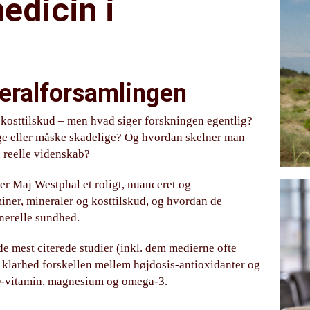
edicin i
neralforsamlingen
 kosttilskud – men hvad siger forskningen egentlig?
ge eller måske skadelige? Og hvordan skelner man
 reelle videnskab?
er Maj Westphal et roligt, nuanceret og
iner, mineraler og kosttilskud, og hvordan de
nerelle sundhed.
e mest citerede studier (inkl. dem medierne ofte
r klarhed forskellen mellem højdosis-antioxidanter og
 D-vitamin, magnesium og omega-3.