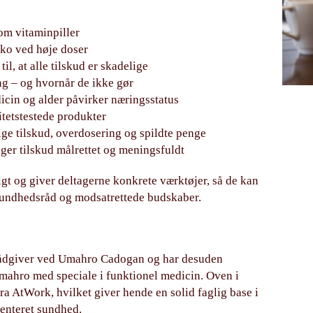
om vitaminpiller
iko ved høje doser
il, at alle tilskud er skadelige
g – og hvornår de ikke gør
dicin og alder påvirker næringsstatus
tetstestede produkter
 tilskud, overdosering og spildte penge
er tilskud målrettet og meningsfuldt
ligt og giver deltagerne konkrete værktøjer, så de kan
 sundhedsråd og modsatrettede budskaber.
ådgiver ved Umahro Cadogan og har desuden
ahro med speciale i funktionel medicin. Oven i
fra AtWork, hvilket giver hende en solid faglig base i
enteret sundhed.