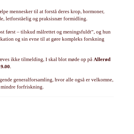
lpe mennesker til at forstå deres krop, hormoner,
 letforståelig og praksisnær formidling.
st først – tilskud målrettet og meningsfuldt”, og hun
ikation og sin evne til at gøre kompleks forskning
ræves ikke tilmelding, I skal blot møde op på
Allerød
19.00
.
lgende generalforsamling, hvor alle også er velkomne,
 mindre forfriskning.