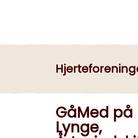
Hjerteforening
GåMed på h
Lynge,