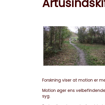
Årtusindsk
Forskning viser at motion er me
Motion øger ens velbefindende o
syg.