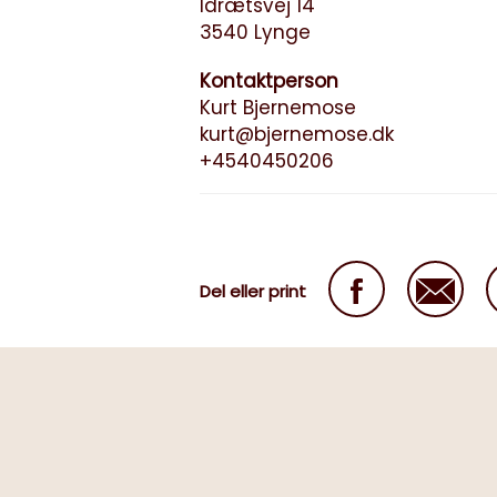
Idrætsvej 14
3540 Lynge
Kontaktperson
Kurt Bjernemose
kurt@bjernemose.dk
+4540450206
Del eller print