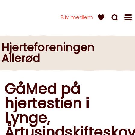
Bliv medlem
Hjerteforeningen
Allerød
GåMed på
hjertestien i
Lynge,
Årtusindskiftesko