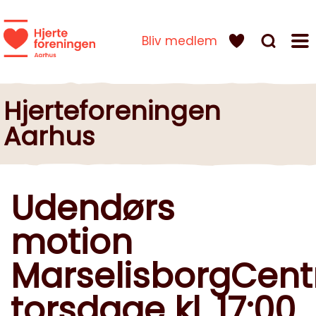
Bliv medlem
Hjerteforeningen
Aarhus
Udendørs
motion
MarselisborgCent
torsdage kl. 17:00