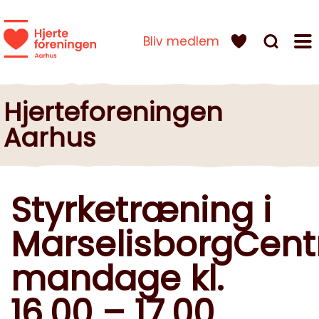
Bliv medlem
Hjerteforeningen
Aarhus
Styrketræning i
MarselisborgCent
mandage kl.
16.00 – 17.00