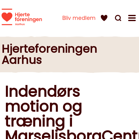
Bliv medlem
Hjerteforeningen
Aarhus
Indendørs
motion og
træning i
MarselisborgCent